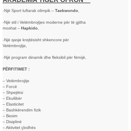
-Një Sport luftarak olimpik –
Taekwondo
,
-Një stil i Vetëmbrojtjes moderne për të gjitha
moshat –
Hapkido
,
-Një qasje krejtësisht shkencore për
Vetëmbrojtje,
-Një program dinamik dhe fleksibil për fëmijë,
PËRFITIMET :
– Vetëmbrojtje
– Forcë
– Shpejtësi
– Ekuilibër
– Elasticitet
– Bashkërendim fizik
– Besim
– Disiplinë
– Aktivitet çlodhës