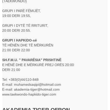
(TAEKWONDO)
GRUPI I PARË FËMIJËT,
19:00 DERI 19:55,
GRUPI I DYTË TË RRITURIT,
20:00 DERI 20:55.
GRUPI I HAPKIDO-së
TË HËNËN DHE TË MËRKURËN
21:00 DERI 22:00
SH.F.M.U. ” PAVARËSIA” PRISHTINË
E HËNË DHE E MËRKURË PREJ ORËS 20:00
DERI 21:00
Tel: +383(0)44/110-848
E-mail: muhamedsaqipi@hotmail.com
E-mail: akademia-tiger@hotmail.com
www.taekwondo-hapkido-tiger.com
AKADEMIA TIGER OFRON