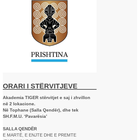
ORARI I STËRVITJEVE
Akademia TIGER stërvitjet e saj i zhvillon
në 2 lokacione.
Në Tophane (Salla Qendër), dhe tek
SH.F.M.U. ‘Pavarësia’
SALLA QENDËR
E MARTË, E ENJTE DHE E PREMTE