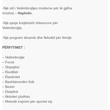
-Një stil i Vetëmbrojtjes moderne për të gjitha
moshat –
Hapkido
,
-Një qasje krejtësisht shkencore për
Vetëmbrojtje,
-Një program dinamik dhe fleksibil për fëmijë,
PËRFITIMET :
– Vetëmbrojtje
– Forcë
– Shpejtësi
– Ekuilibër
– Elasticitet
– Bashkërendim fizik
– Besim
– Disiplinë
– Aktivitet çlodhës
– Metodë trajnimi për sportet etj.