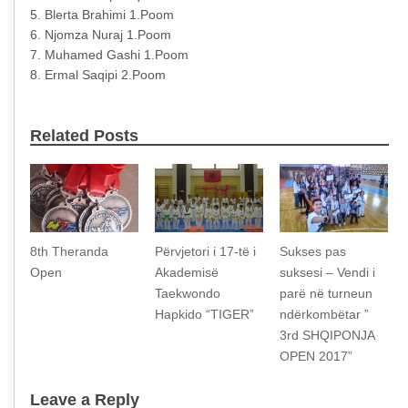
5. Blerta Brahimi 1.Poom
6. Njomza Nuraj 1.Poom
7. Muhamed Gashi 1.Poom
8. Ermal Saqipi 2.Poom
Related Posts
8th Theranda
Përvjetori i 17-të i
Sukses pas
Open
Akademisë
suksesi – Vendi i
Taekwondo
parë në turneun
Hapkido “TIGER”
ndërkombëtar ”
3rd SHQIPONJA
OPEN 2017”
Leave a Reply