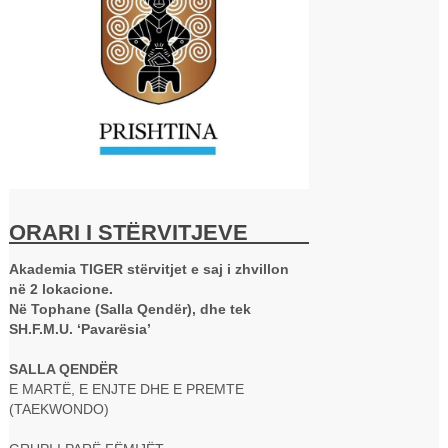
ORARI I STËRVITJEVE
Akademia TIGER stërvitjet e saj i zhvillon
në 2 lokacione.
Në Tophane (Salla Qendër), dhe tek
SH.F.M.U. ‘Pavarësia’
SALLA QENDËR
E MARTË, E ENJTE DHE E PREMTE
(TAEKWONDO)