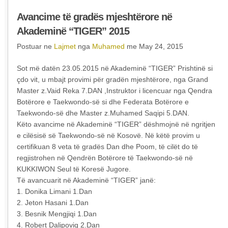
Avancime të gradës mjeshtërore në
Akademinë “TIGER” 2015
Postuar ne
Lajmet
nga
Muhamed
me May 24, 2015
Sot më datën 23.05.2015 në Akademinë “TIGER” Prishtinë si
çdo vit, u mbajt provimi për gradën mjeshtërore, nga Grand
Master z.Vaid Reka 7.DAN ,Instruktor i licencuar nga Qendra
Botërore e Taekwondo-së si dhe Federata Botërore e
Taekwondo-së dhe Master z.Muhamed Saqipi 5.DAN.
Këto avancime në Akademinë “TIGER” dëshmojnë në ngritjen
e cilësisë së Taekwondo-së në Kosovë. Në këtë provim u
certifikuan 8 veta të gradës Dan dhe Poom, të cilët do të
regjistrohen në Qendrën Botërore të Taekwondo-së në
KUKKIWON Seul të Koresë Jugore.
Të avancuarit në Akademinë “TIGER” janë:
1. Donika Limani 1.Dan
2. Jeton Hasani 1.Dan
3. Besnik Mengjiqi 1.Dan
4. Robert Dalipoviq 2.Dan