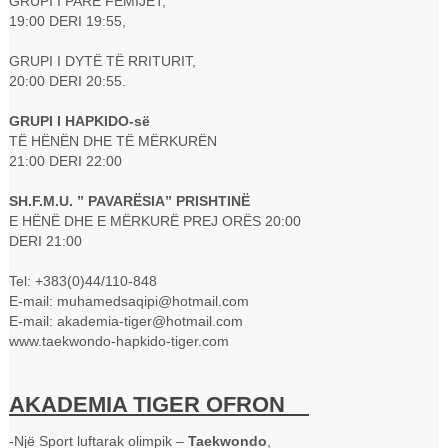
GRUPI I PARË FËMIJËT,
19:00 DERI 19:55,
GRUPI I DYTË TË RRITURIT,
20:00 DERI 20:55.
GRUPI I HAPKIDO-së
TË HËNËN DHE TË MËRKURËN
21:00 DERI 22:00
SH.F.M.U. ” PAVARËSIA” PRISHTINË
E HËNË DHE E MËRKURË PREJ ORËS 20:00
DERI 21:00
Tel: +383(0)44/110-848
E-mail: muhamedsaqipi@hotmail.com
E-mail: akademia-tiger@hotmail.com
www.taekwondo-hapkido-tiger.com
AKADEMIA TIGER OFRON
-Një Sport luftarak olimpik –
Taekwondo
,