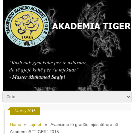
"Kush nuk gjen kohë për të ushtruar,
do të gjejë kohë për t'u mjekuar"
-
Master Muhamed Saqipi
24 May 2015
Home
»
Lajmet
» Avancime të gradës mjeshtërore në
Akademinë “TIGER” 2015