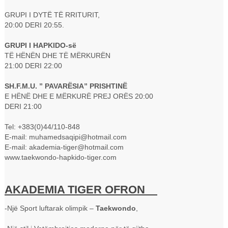
GRUPI I DYTË TË RRITURIT,
20:00 DERI 20:55.
GRUPI I HAPKIDO-së
TË HËNËN DHE TË MËRKURËN
21:00 DERI 22:00
SH.F.M.U. ” PAVARËSIA” PRISHTINË
E HËNË DHE E MËRKURË PREJ ORËS 20:00
DERI 21:00
Tel: +383(0)44/110-848
E-mail: muhamedsaqipi@hotmail.com
E-mail: akademia-tiger@hotmail.com
www.taekwondo-hapkido-tiger.com
AKADEMIA TIGER OFRON
-Një Sport luftarak olimpik –
Taekwondo
,