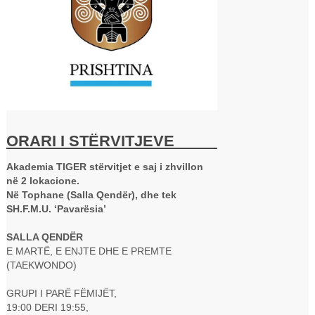
ORARI I STËRVITJEVE
Akademia TIGER stërvitjet e saj i zhvillon
në 2 lokacione.
Në Tophane (Salla Qendër), dhe tek
SH.F.M.U. ‘Pavarësia’
SALLA QENDËR
E MARTË, E ENJTE DHE E PREMTE
(TAEKWONDO)
GRUPI I PARË FËMIJËT,
19:00 DERI 19:55,