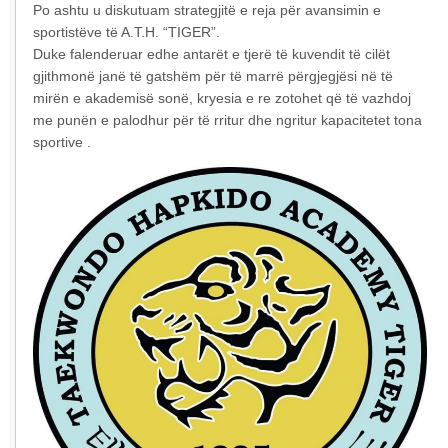
Po ashtu u diskutuam strategjitë e reja për avansimin e
sportistëve të A.T.H. “TIGER”.
Duke falenderuar edhe antarët e tjerë të kuvendit të cilët
gjithmonë janë të gatshëm për të marrë përgjegjësi në të
mirën e akademisë sonë, kryesia e re zotohet që të vazhdoj
me punën e palodhur për të rritur dhe ngritur kapacitetet tona
sportive .