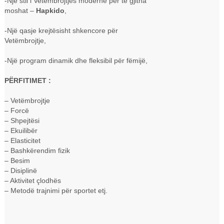
-Një stil i Vetëmbrojtjes moderne për të gjitha
moshat –
Hapkido
,
-Një qasje krejtësisht shkencore për
Vetëmbrojtje,
-Një program dinamik dhe fleksibil për fëmijë,
PËRFITIMET :
– Vetëmbrojtje
– Forcë
– Shpejtësi
– Ekuilibër
– Elasticitet
– Bashkërendim fizik
– Besim
– Disiplinë
– Aktivitet çlodhës
– Metodë trajnimi për sportet etj.