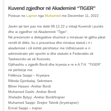
Kuvend zgjedhor në Akademinë “TIGER”
Postuar ne
Lajmet
nga
Muhamed
me December 11, 2022
Javën që lam pas me datë 08.12.22 u mbajt Kuvendi i punës
dhe ai zgjedhor në Akademinë “Tiger”.
Në prezencën e delegatëve shumicë u miratuan të gjitha pikat
rendit të ditës, ku u prezantua dhe miratua statuti i ri i
akademisë i cili është përshtatur me Udhëzuesin e ri
administrativ për sportin si dhe statutin e Federatës së
Taekwondo-së së Kosovës.
Gjithashtu u zgjedh Bordi dhe kryesia e re e A.T.H. “TIGER”
në përbërje me:
Fëllënza Saqipi – Kryetare
Rilinda Gjonbalaj- Sekretare
Bliner Hasani -Anëtar Bordi
Muhamed Gashi -Anëtar Bordi
Xheladin Bytyçi -Anëtar Bordi/trajner
Muhamed Saqipi- Drejtor Teknik (kryetrajner)
Ermal Saqipi – trajner