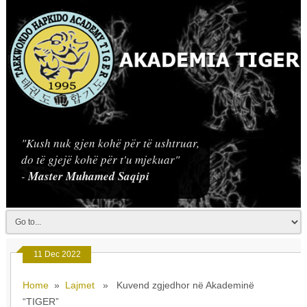
"Kush nuk gjen kohë për të ushtruar,
do të gjejë kohë për t'u mjekuar"
-
Master Muhamed Saqipi
11 Dec 2022
Home
»
Lajmet
» Kuvend zgjedhor në Akademinë
“TIGER”