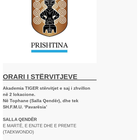
ORARI I STËRVITJEVE
Akademia TIGER stërvitjet e saj i zhvillon
në 2 lokacione.
Në Tophane (Salla Qendër), dhe tek
SH.F.M.U. ‘Pavarësia’
SALLA QENDËR
E MARTË, E ENJTE DHE E PREMTE
(TAEKWONDO)