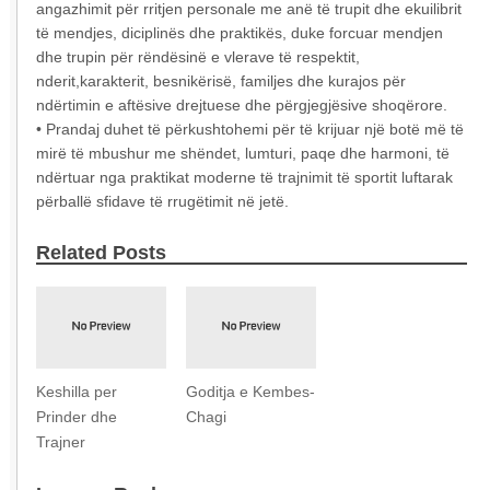
angazhimit për rritjen personale me anë të trupit dhe ekuilibrit
të mendjes, diciplinës dhe praktikës, duke forcuar mendjen
dhe trupin për rëndësinë e vlerave të respektit,
nderit,karakterit, besnikërisë, familjes dhe kurajos për
ndërtimin e aftësive drejtuese dhe përgjegjësive shoqërore.
• Prandaj duhet të përkushtohemi për të krijuar një botë më të
mirë të mbushur me shëndet, lumturi, paqe dhe harmoni, të
ndërtuar nga praktikat moderne të trajnimit të sportit luftarak
përballë sfidave të rrugëtimit në jetë.
Related Posts
Keshilla per
Goditja e Kembes-
Prinder dhe
Chagi
Trajner