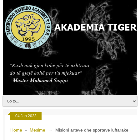
"Kush nuk gjen kohë për të ushtruar,
do të gjejë kohë për t'u mjekuar"
-
Master Muhamed Saqipi
04 Jan 2023
Home
»
Mesime
» Misioni arteve dhe sporteve luftarake