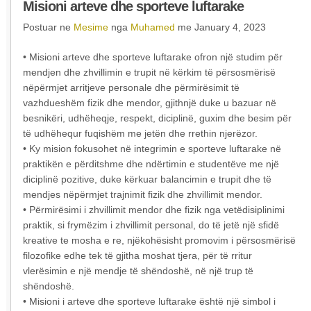
Misioni arteve dhe sporteve luftarake
Postuar ne
Mesime
nga
Muhamed
me January 4, 2023
• Misioni arteve dhe sporteve luftarake ofron një studim për
mendjen dhe zhvillimin e trupit në kërkim të përsosmërisë
nëpërmjet arritjeve personale dhe përmirësimit të
vazhdueshëm fizik dhe mendor, gjithnjë duke u bazuar në
besnikëri, udhëheqje, respekt, diciplinë, guxim dhe besim për
të udhëhequr fuqishëm me jetën dhe rrethin njerëzor.
• Ky mision fokusohet në integrimin e sporteve luftarake në
praktikën e përditshme dhe ndërtimin e studentëve me një
diciplinë pozitive, duke kërkuar balancimin e trupit dhe të
mendjes nëpërmjet trajnimit fizik dhe zhvillimit mendor.
• Përmirësimi i zhvillimit mendor dhe fizik nga vetëdisiplinimi
praktik, si frymëzim i zhvillimit personal, do të jetë një sfidë
kreative te mosha e re, njëkohësisht promovim i përsosmërisë
filozofike edhe tek të gjitha moshat tjera, për të rritur
vlerësimin e një mendje të shëndoshë, në një trup të
shëndoshë.
• Misioni i arteve dhe sporteve luftarake është një simbol i