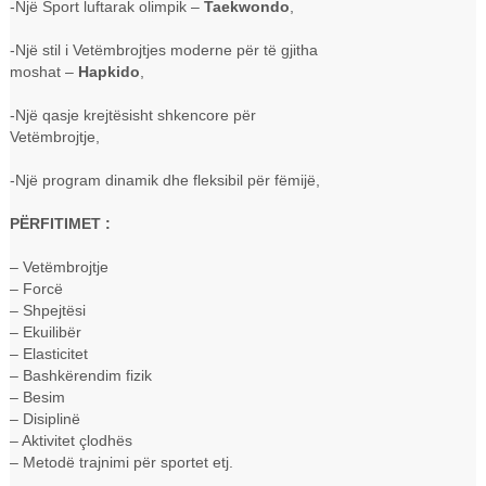
-Një Sport luftarak olimpik –
Taekwondo
,
-Një stil i Vetëmbrojtjes moderne për të gjitha
moshat –
Hapkido
,
-Një qasje krejtësisht shkencore për
Vetëmbrojtje,
-Një program dinamik dhe fleksibil për fëmijë,
PËRFITIMET :
– Vetëmbrojtje
– Forcë
– Shpejtësi
– Ekuilibër
– Elasticitet
– Bashkërendim fizik
– Besim
– Disiplinë
– Aktivitet çlodhës
– Metodë trajnimi për sportet etj.