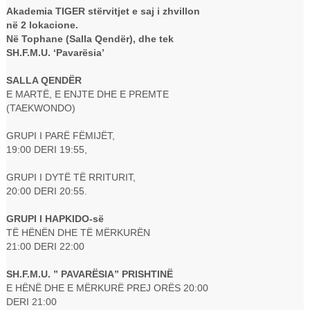
Akademia TIGER stërvitjet e saj i zhvillon
në 2 lokacione.
Në Tophane (Salla Qendër), dhe tek
SH.F.M.U. ‘Pavarësia’
SALLA QENDËR
E MARTË, E ENJTE DHE E PREMTE
(TAEKWONDO)
GRUPI I PARË FËMIJËT,
19:00 DERI 19:55,
GRUPI I DYTË TË RRITURIT,
20:00 DERI 20:55.
GRUPI I HAPKIDO-së
TË HËNËN DHE TË MËRKURËN
21:00 DERI 22:00
SH.F.M.U. ” PAVARËSIA” PRISHTINË
E HËNË DHE E MËRKURË PREJ ORËS 20:00
DERI 21:00