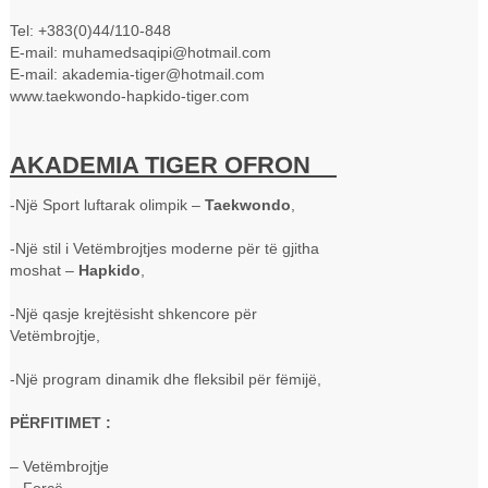
Tel: +383(0)44/110-848
E-mail: muhamedsaqipi@hotmail.com
E-mail: akademia-tiger@hotmail.com
www.taekwondo-hapkido-tiger.com
AKADEMIA TIGER OFRON
-Një Sport luftarak olimpik –
Taekwondo
,
-Një stil i Vetëmbrojtjes moderne për të gjitha
moshat –
Hapkido
,
-Një qasje krejtësisht shkencore për
Vetëmbrojtje,
-Një program dinamik dhe fleksibil për fëmijë,
PËRFITIMET :
– Vetëmbrojtje
– Forcë