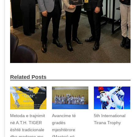
Related Posts
Metoda e trajnimit
Avancime të
5th International
në A.T.H. TIGER
gradës
Tirana Trophy
është tradicionale
mjeshtërore
dhe moderne me
(Master) në