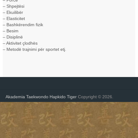
– Shpejtësi
– Ekuilibër
– Elasticitet
– Bashkërendim fizik
– Besim
– Disiplinë
– Aktivitet çlodhës
– Metodë trajnimi për sportet etj.
Akademia Taekwondo Hapkido Tiger
Copyright © 2026.