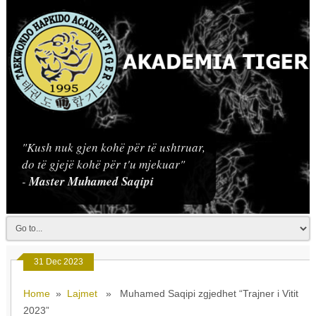
"Kush nuk gjen kohë për të ushtruar,
do të gjejë kohë për t'u mjekuar"
-
Master Muhamed Saqipi
31 Dec 2023
Home
»
Lajmet
» Muhamed Saqipi zgjedhet “Trajner i Vitit
2023”