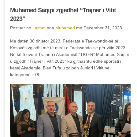
Muhamed Saqipi zgjedhet “Trajner i Vitit
2023”
Postuar ne
Lajmet
nga
Muhamed
me December 31, 2023
Me datën 30 dhjetor 2023, Federata e Taekwondo-së të
Kosovës zgjodhi më të mirët e Taekwondo-së për vitin 2023.
Në këtë event Trajneri i Akademisë “TIGER” Muhamed Saqipi
u zgjodh “Trajner i Vitit 2023” ku gjithashtu edhe sportisti i
kësaj Akademie, Bled Tufa u zgjodh Juniori i Vitit në
kategorinë +78 .