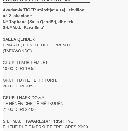
Akademia TIGER stërvitjet e saj i zhvillon
në 2 lokacione.
Në Tophane (Salla Qendër), dhe tek
SH.F.M.U. ‘Pavarësia’
SALLA QENDËR
E MARTË, E ENJTE DHE E PREMTE
(TAEKWONDO)
GRUPI I PARË FËMIJËT,
19:00 DERI 19:55,
GRUPI I DYTË TË RRITURIT,
20:00 DERI 20:55.
GRUPI I HAPKIDO-së
TË HËNËN DHE TË MËRKURËN
21:00 DERI 22:00
SH.F.M.U. ” PAVARËSIA” PRISHTINË
E HËNË DHE E MËRKURË PREJ ORËS 20:00