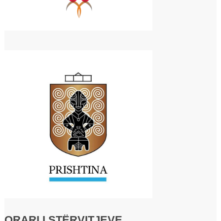
ORARI I STËRVITJEVE