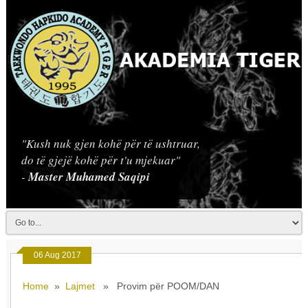
"Kush nuk gjen kohë për të ushtruar,
do të gjejë kohë për t'u mjekuar"
-
Master Muhamed Saqipi
06 Aug 2017
Home
»
Lajmet
» Provim për POOM/DAN