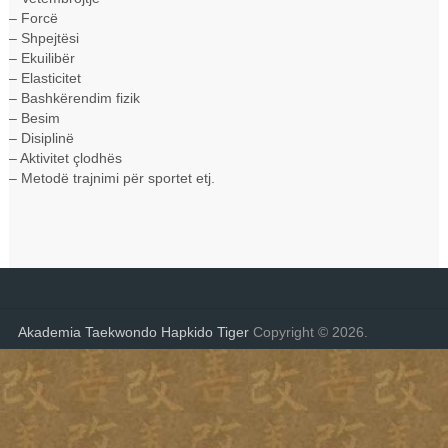
– Forcë
– Shpejtësi
– Ekuilibër
– Elasticitet
– Bashkërendim fizik
– Besim
– Disiplinë
– Aktivitet çlodhës
– Metodë trajnimi për sportet etj.
Akademia Taekwondo Hapkido Tiger
Copyright © 2026.