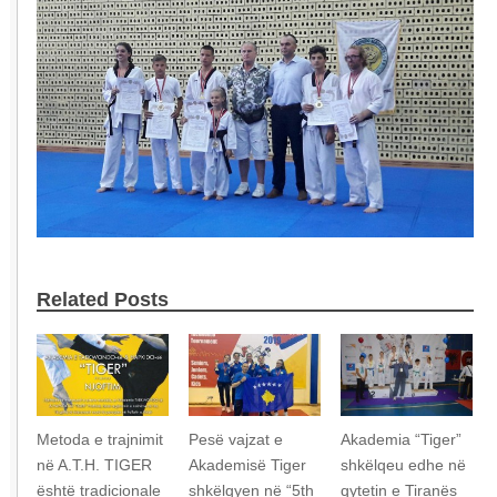
Related Posts
Metoda e trajnimit
Pesë vajzat e
Akademia “Tiger”
në A.T.H. TIGER
Akademisë Tiger
shkëlqeu edhe në
është tradicionale
shkëlqyen në “5th
qytetin e Tiranës