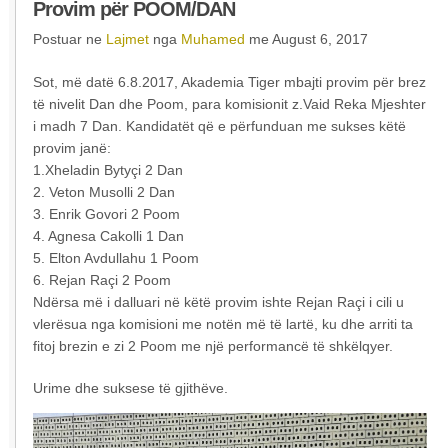
Provim për POOM/DAN
Postuar ne
Lajmet
nga
Muhamed
me August 6, 2017
Sot, më datë 6.8.2017, Akademia Tiger mbajti provim për brez
të nivelit Dan dhe Poom, para komisionit z.Vaid Reka Mjeshter
i madh 7 Dan. Kandidatët që e përfunduan me sukses këtë
provim janë:
1.Xheladin Bytyçi 2 Dan
2. Veton Musolli 2 Dan
3. Enrik Govori 2 Poom
4. Agnesa Cakolli 1 Dan
5. Elton Avdullahu 1 Poom
6. Rejan Raçi 2 Poom
Ndërsa më i dalluari në këtë provim ishte Rejan Raçi i cili u
vlerësua nga komisioni me notën më të lartë, ku dhe arriti ta
fitoj brezin e zi 2 Poom me një performancë të shkëlqyer.
Urime dhe suksese të gjithëve.