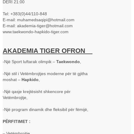
DERI 21:00
Tel: +383(0)44/110-848
E-mail: muhamedsaqipi@hotmail.com
E-mail: akademia-tiger@hotmail.com
www.taekwondo-hapkido-tiger.com
AKADEMIA TIGER OFRON
-Një Sport luftarak olimpik –
Taekwondo
,
-Një stil i Vetëmbrojtjes moderne për të gjitha
moshat –
Hapkido
,
-Një qasje krejtësisht shkencore për
Vetëmbrojtje,
-Një program dinamik dhe fleksibil për fëmijë,
PËRFITIMET :
– Vetëmbrojtje