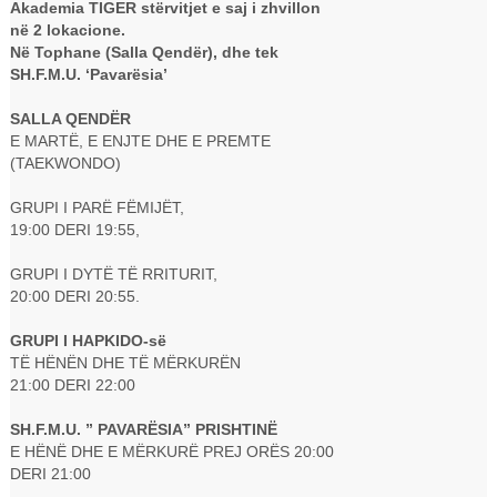
Akademia TIGER stërvitjet e saj i zhvillon
në 2 lokacione.
Në Tophane (Salla Qendër), dhe tek
SH.F.M.U. ‘Pavarësia’
SALLA QENDËR
E MARTË, E ENJTE DHE E PREMTE
(TAEKWONDO)
GRUPI I PARË FËMIJËT,
19:00 DERI 19:55,
GRUPI I DYTË TË RRITURIT,
20:00 DERI 20:55.
GRUPI I HAPKIDO-së
TË HËNËN DHE TË MËRKURËN
21:00 DERI 22:00
SH.F.M.U. ” PAVARËSIA” PRISHTINË
E HËNË DHE E MËRKURË PREJ ORËS 20:00
DERI 21:00