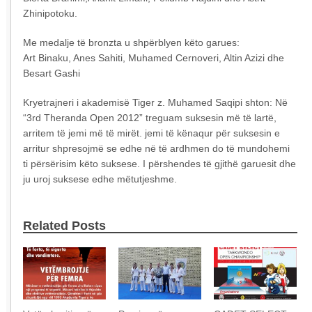
Zhinipotoku.
Me medalje të bronzta u shpërblyen këto garues:
Art Binaku, Anes Sahiti, Muhamed Cernoveri, Altin Azizi dhe
Besart Gashi
Kryetrajneri i akademisë Tiger z. Muhamed Saqipi shton: Në
“3rd Theranda Open 2012” treguam suksesin më të lartë,
arritem të jemi më të mirët. jemi të kënaqur për suksesin e
arritur shpresojmë se edhe në të ardhmen do të mundohemi
ti përsërisim këto suksese. I përshendes të gjithë garuesit dhe
ju uroj suksese edhe mëtutjeshme.
Related Posts