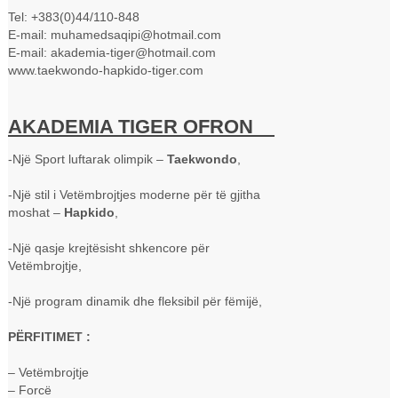
Tel: +383(0)44/110-848
E-mail: muhamedsaqipi@hotmail.com
E-mail: akademia-tiger@hotmail.com
www.taekwondo-hapkido-tiger.com
AKADEMIA TIGER OFRON
-Një Sport luftarak olimpik –
Taekwondo
,
-Një stil i Vetëmbrojtjes moderne për të gjitha
moshat –
Hapkido
,
-Një qasje krejtësisht shkencore për
Vetëmbrojtje,
-Një program dinamik dhe fleksibil për fëmijë,
PËRFITIMET :
– Vetëmbrojtje
– Forcë