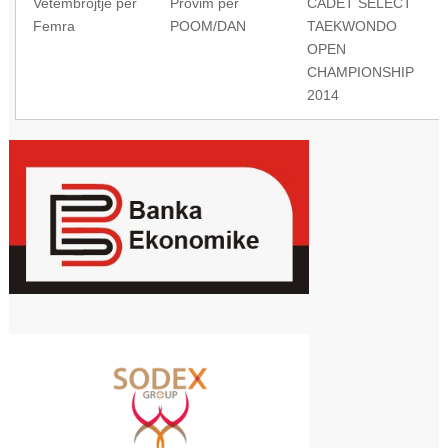
Vetëmbrojtje për
Provim për
CADET SELECT
Femra
POOM/DAN
TAEKWONDO
OPEN
CHAMPIONSHIP
2014