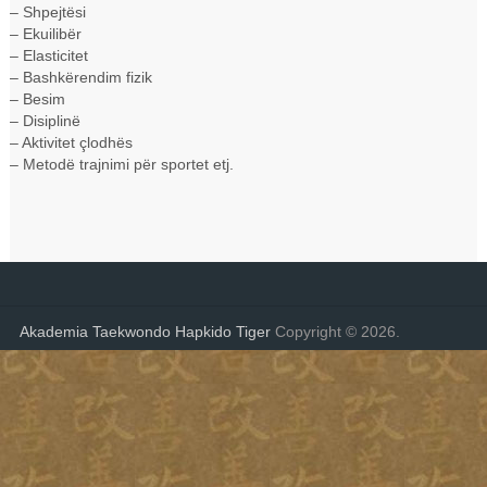
– Shpejtësi
– Ekuilibër
– Elasticitet
– Bashkërendim fizik
– Besim
– Disiplinë
– Aktivitet çlodhës
– Metodë trajnimi për sportet etj.
Akademia Taekwondo Hapkido Tiger
Copyright © 2026.