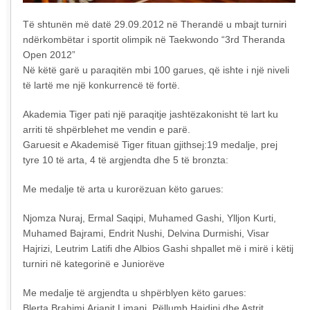
Të shtunën më datë 29.09.2012 në Therandë u mbajt turniri
ndërkombëtar i sportit olimpik në Taekwondo “3rd Theranda
Open 2012”
Në këtë garë u paraqitën mbi 100 garues, që ishte i një niveli
të lartë me një konkurrencë të fortë.
Akademia Tiger pati një paraqitje jashtëzakonisht të lart ku
arriti të shpërblehet me vendin e parë.
Garuesit e Akademisë Tiger fituan gjithsej:19 medalje, prej
tyre 10 të arta, 4 të argjendta dhe 5 të bronzta:
Me medalje të arta u kurorëzuan këto garues:
Njomza Nuraj, Ermal Saqipi, Muhamed Gashi, Ylljon Kurti,
Muhamed Bajrami, Endrit Nushi, Delvina Durmishi, Visar
Hajrizi, Leutrim Latifi dhe Albios Gashi shpallet më i mirë i këtij
turniri në kategorinë e Juniorëve
Me medalje të argjendta u shpërblyen këto garues:
Blerta Brahimi,Arianit Limani, Pëllumb Hajdini dhe Astrit