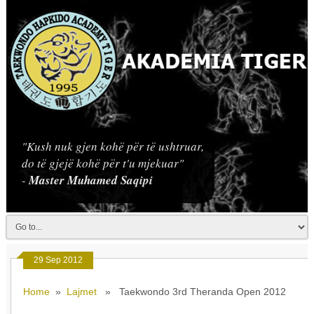
"Kush nuk gjen kohë për të ushtruar,
do të gjejë kohë për t'u mjekuar"
-
Master Muhamed Saqipi
29 Sep 2012
Home
»
Lajmet
» Taekwondo 3rd Theranda Open 2012