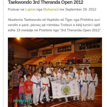
Taekwondo 3rd Theranda Open 2012
Postuar ne
Lajmet
nga
Muhamed
me September 29, 2012
Akademia Taekwondo-së Hapkido-së Tiger nga Prishtina zuri
vendin e parë, përveç që rrëmbeu Trofeun e këtij turniri i sjell
edhe 19 medalje në Prishtinë nga “3rd Theranda Open 2012”